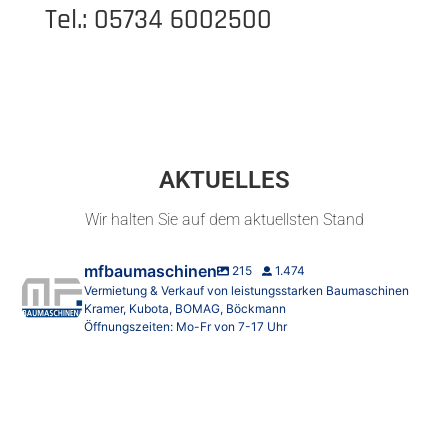
Tel.: 05734 6002500
AKTUELLES
Wir halten Sie auf dem aktuellsten Stand
mfbaumaschinen
215
1.474
Vermietung & Verkauf von leistungsstarken Baumaschinen
Kramer, Kubota, BOMAG, Böckmann
Öffnungszeiten: Mo-Fr von 7-17 Uhr
Starkes Team – starke Partner!
Wir
...
65
0