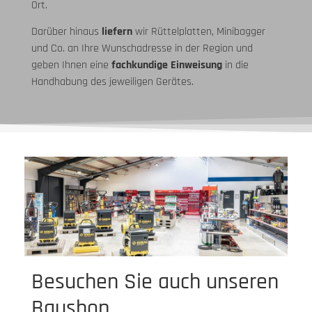
Ort.
Darüber hinaus
liefern
wir Rüttelplatten, Minibagger
und Co. an Ihre Wunschadresse in der Region und
geben Ihnen eine
fachkundige Einweisung
in die
Handhabung des jeweiligen Gerätes.
Besuchen Sie auch unseren
Baushop