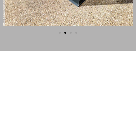
Siebschaufel
Dank des rutschfesten Bodens können
selbst feuchte, lehmige, klebrige und
schwere Materialien mühelos verarbeitet
werden. Der Schaufelseparator ist für den
Einsatz mit Minibaggern, Midibaggern,
Mobilbaggern u.v.m. entwickelt worden.