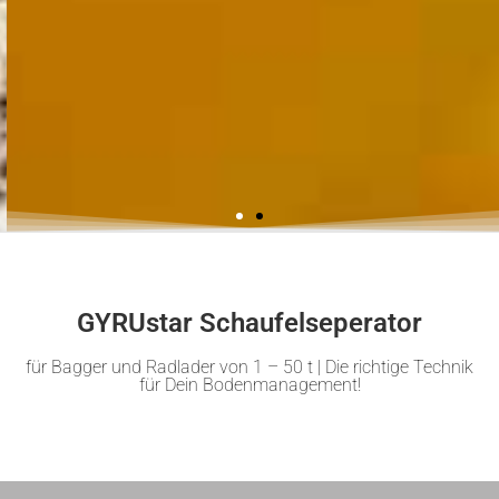
GYRUstar Schaufelseperator
für Bagger und Radlader von 1 – 50 t | Die richtige Technik
für Dein Bodenmanagement!