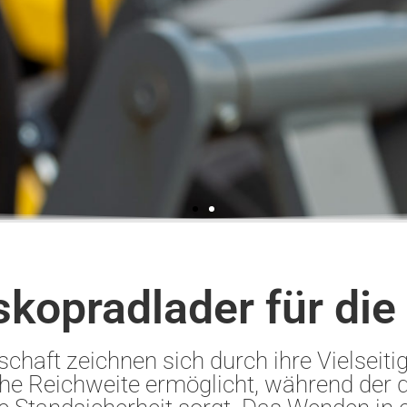
skopradlader für die
chaft zeichnen sich durch ihre Vielseiti
che Reichweite ermöglicht, während de