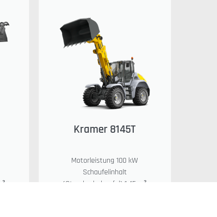
Kramer 8145T
Motorleistung 100 kW
Schaufelinhalt
m³
(Standardschaufel) 1,45 m³
l)
Kipplast (Standardschaufel)
5.500 kg