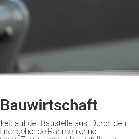
 Bauwirtschaft
gkeit auf der Baustelle aus. Durch den
r durchgehende Rahmen ohne