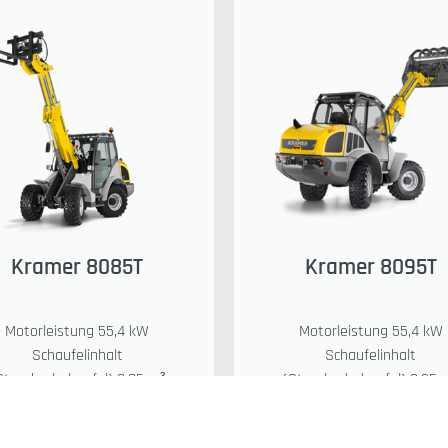
Kramer 8085T
Kramer 8095T
Motorleistung 55,4 kW
Motorleistung 55,4 kW
Schaufelinhalt
Schaufelinhalt
Standardschaufel) 0,85 m³
(Standardschaufel) 0,95 
ipplast (Standardschaufel)
Kipplast (Standardschaufe
3.300 kg
3.500 kg